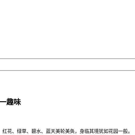
五一趣味
，红花、绿草、碧水、蓝天美轮美奂，身临其境犹如花园一般。