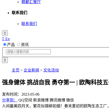
赣鄱汇餐厅
联系我们
联系我们

 En
产品
资讯
主页
>
企业新闻
>
文化活动
强身健体 挑战自我 勇夺第一 | 欧陶科技
发布时间：2023-05-06
分享到：
QQ空间
新浪微博
腾讯微博
微信
人间最美四月天，繁花似锦柳如烟！春末夏初的欧陶生态工厂