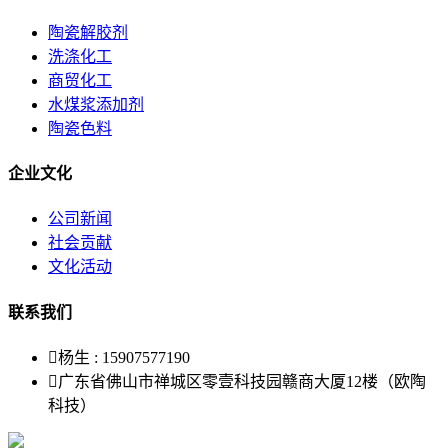
陶瓷解胶剂
洗涤化工
商贸化工
水煤浆添加剂
陶瓷色料
企业文化
公司新闻
社会贡献
文化活动
联系我们

杨生 : 15907577190

广东省佛山市禅城区零壹科技园赣商大厦12楼（欧陶
科技）