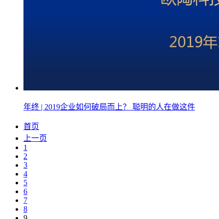
年终 | 2019企业如何破局而上？ 聪明的人在做这件
首页
上一页
1
2
3
4
5
6
7
8
9