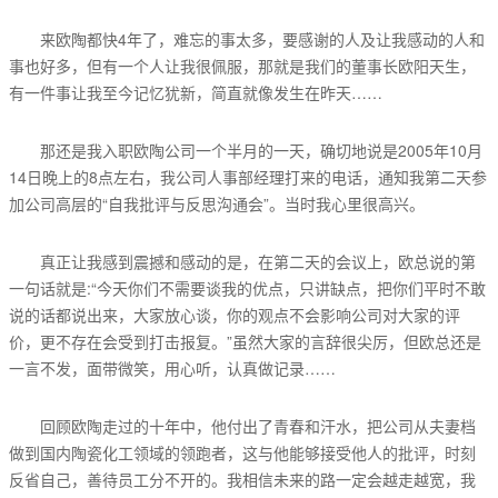
来欧陶都快4年了，难忘的事太多，要感谢的人及让我感动的人和
事也好多，但有一个人让我很佩服，那就是我们的董事长欧阳天生，
有一件事让我至今记忆犹新，简直就像发生在昨天……
那还是我入职欧陶公司一个半月的一天，确切地说是2005年10月
14日晚上的8点左右，我公司人事部经理打来的电话，通知我第二天参
加公司高层的“自我批评与反思沟通会”。当时我心里很高兴。
真正让我感到震撼和感动的是，在第二天的会议上，欧总说的第
一句话就是:“今天你们不需要谈我的优点，只讲缺点，把你们平时不敢
说的话都说出来，大家放心谈，你的观点不会影响公司对大家的评
价，更不存在会受到打击报复。”虽然大家的言辞很尖厉，但欧总还是
一言不发，面带微笑，用心听，认真做记录……
回顾欧陶走过的十年中，他付出了青春和汗水，把公司从夫妻档
做到国内陶瓷化工领域的领跑者，这与他能够接受他人的批评，时刻
反省自己，善待员工分不开的。我相信未来的路一定会越走越宽，我