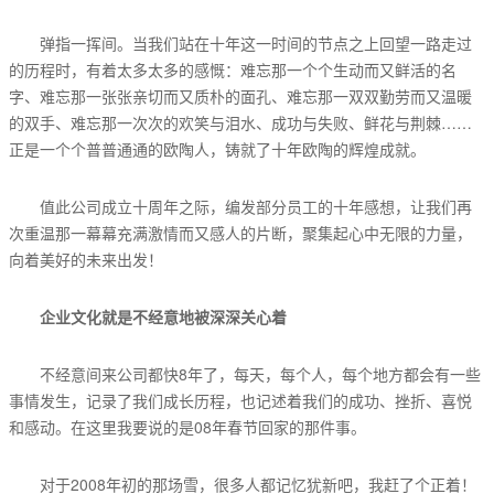
弹指一挥间。当我们站在十年这一时间的节点之上回望一路走过
的历程时，有着太多太多的感慨：难忘那一个个生动而又鲜活的名
字、难忘那一张张亲切而又质朴的面孔、难忘那一双双勤劳而又温暖
的双手、难忘那一次次的欢笑与泪水、成功与失败、鲜花与荆棘……
正是一个个普普通通的欧陶人，铸就了十年欧陶的辉煌成就。
值此公司成立十周年之际，编发部分员工的十年感想，让我们再
次重温那一幕幕充满激情而又感人的片断，聚集起心中无限的力量，
向着美好的未来出发！
企业文化就是不经意地被深深关心着
不经意间来公司都快8年了，每天，每个人，每个地方都会有一些
事情发生，记录了我们成长历程，也记述着我们的成功、挫折、喜悦
和感动。在这里我要说的是08年春节回家的那件事。
对于2008年初的那场雪，很多人都记忆犹新吧，我赶了个正着！