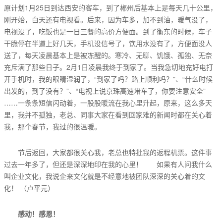
原计划1月25日到达西安的客车，到了郴州后基本上是每天几十公里，
刚开始，白天还有电视看。后来，因为车多，加不到油，暖气没了，
电视没了，吃饭也是一日三餐的高价方便面。到了衡东的时候，车子
干脆停在半道上好几天，手机没信号了，饮用水没有了，方便面没人
送了，每天凌晨基本上是被冻醒的。寒冷、无聊、饥饿、孤独、无奈
充斥满了那些日子。2月1日凌晨我终于到家了。当我急切地充好电打
开手机时，我的眼睛湿润了，“到家了吗？路上顺利吗？”、“什么时候
出发的，到了没有？”、“电视上说京珠高速堵车了，你要注意安全”
……一条条短信闪动着，一股股暖流在我心里升起，原来，这么多天
里，我并不孤独，老总、同事大家在看到回家难的新闻时都在关心着
我，那个春节，我过的很温暖。
节后返回，大家都很关心我，老总也特批我的返程机票。这件事
过去一年多了，但还是深深地印在我的心里！ 如果有人问我什么
叫企业文化，我说企来文化就是不经意地被团队深深的关心着的文
化！ （卢平元）
感动！感恩！