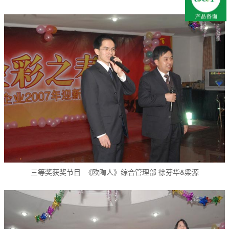
三等奖获奖节目 《欧陶人》综合管理部 徐芬华&梁源