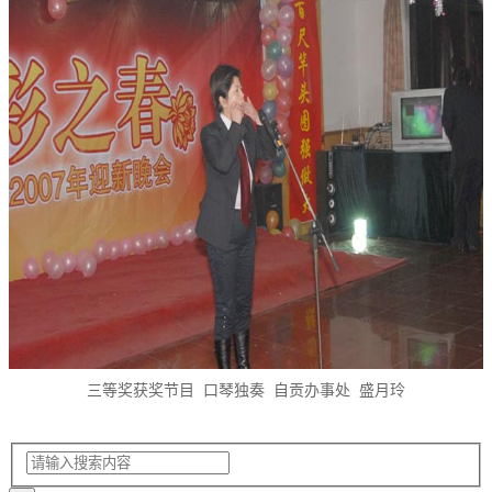
三等奖获奖节目 口琴独奏 自贡办事处 盛月玲