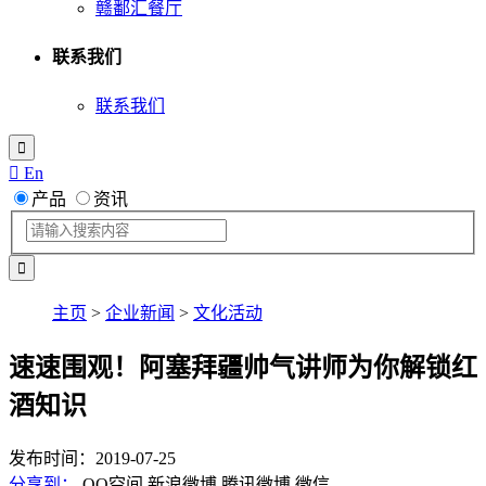
赣鄱汇餐厅
联系我们
联系我们

 En
产品
资讯
主页
>
企业新闻
>
文化活动
速速围观！阿塞拜疆帅气讲师为你解锁红
酒知识
发布时间：2019-07-25
分享到：
QQ空间
新浪微博
腾讯微博
微信