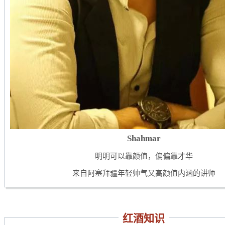
Shahmar
明明可以靠颜值，
偏偏靠才华
来自阿塞拜疆年轻帅气又高颜值内涵的讲师
红酒知识